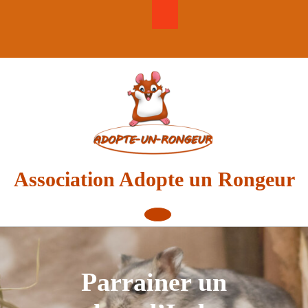
Skip
to
content
Association Adopte un Rongeur
Open
Button
Parrainer un