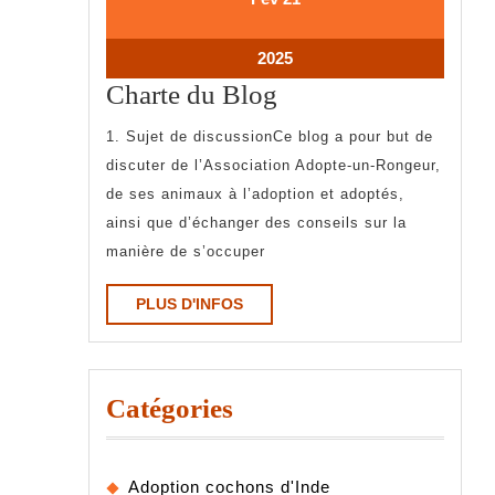
février
février
2025
2025
21
2025
février
Charte
Charte du Blog
2025
du
1. Sujet de discussionCe blog a pour but de
Blog
discuter de l’Association Adopte-un-Rongeur,
de ses animaux à l’adoption et adoptés,
ainsi que d’échanger des conseils sur la
manière de s’occuper
PLUS
PLUS D'INFOS
D'INFOS
Catégories
Adoption cochons d'Inde