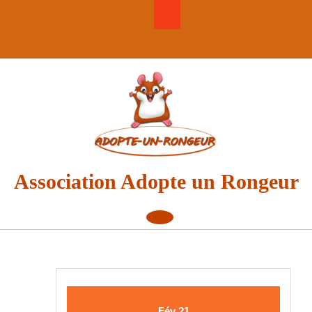
Skip
to
content
Association Adopte un Rongeur
Open
Button
21
21
Fév
21