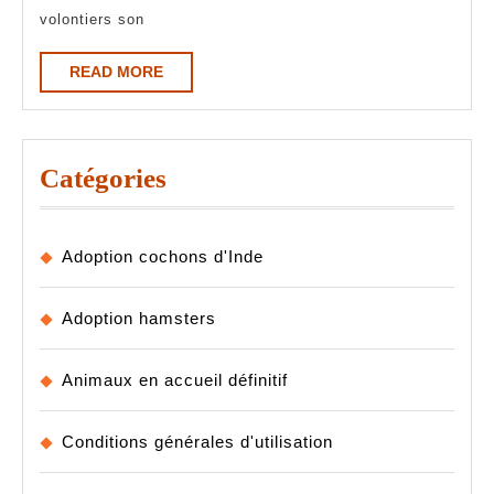
né
volontiers son
en
août
READ
READ MORE
MORE
2025
-
(Villeparisis
77)
Catégories
Adoption cochons d'Inde
Adoption hamsters
Animaux en accueil définitif
Conditions générales d'utilisation