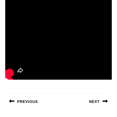
Navigation
de
PREVIOUS
NEXT
l’article
Previous
Next
post:
post: